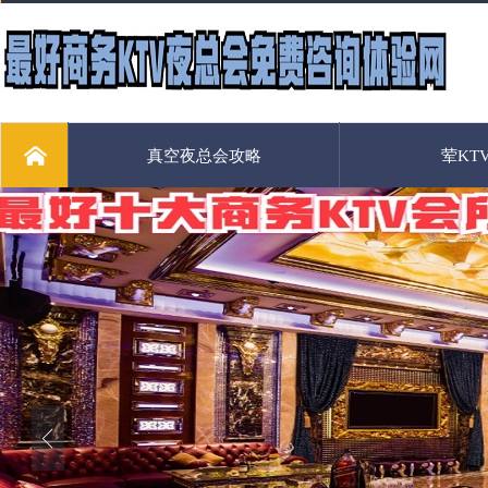
真空夜总会攻略
荤KT