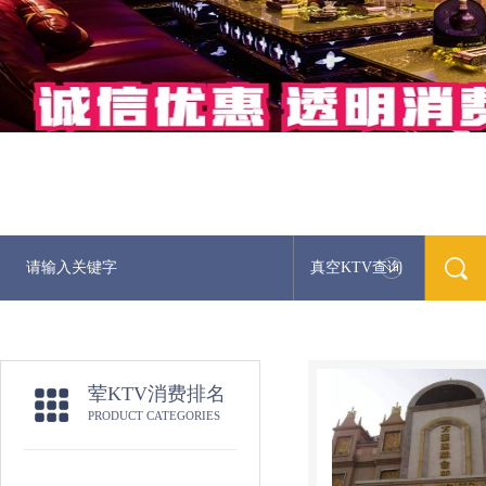
真空KTV查询
荤KTV消费排名
PRODUCT CATEGORIES