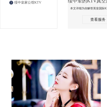
绥中皇家公馆KTV
查看服务