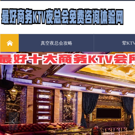
真空夜总会攻略
荤KT