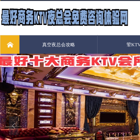
真空夜总会攻略
荤KT