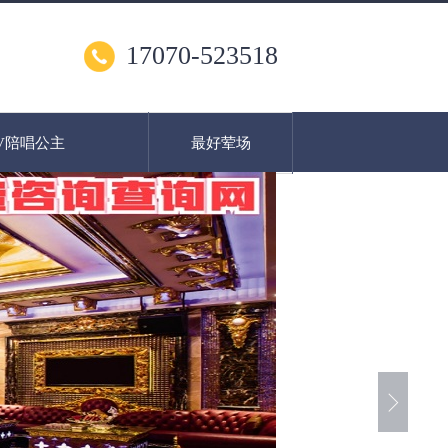
17070-523518
V陪唱公主
最好荤场