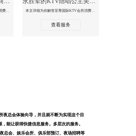
永胜最好高端顶级高档商务KTV夜总会-天上人间KTV消费点评
永胜荤的KTV陪唱公主美女哪家最多-至尊国际KTV会所消费价格
本文详细为你解答天上人间KTV会所消费价格点评，更多关于最好高端顶级高档商务KTV夜总会免费咨询1312 0333301微信同步！
本文详细为你解答至尊国际KTV会所消费价格点评，更多关于荤的KTV陪唱公主美女哪家最多免费咨询1312 0333301微信同步！
查看服务
会所夜总会体验向导，并且就不断为实现这个目
源，能让获得快捷信息服务。多层次的服务。
空夜总会、娱乐会所、俱乐部预订、夜场招聘等