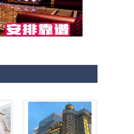
最新荤KTV真空夜总会免费咨