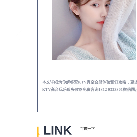
永胜真空KTV夜场包含什么服务-荤KTV各种暗语的意思
永胜荤KTV真空夜总
思，更多关于真空
本文详细为你解答荤KTV真空会所体验预订攻略，更
2 0333301微
KTV高台玩乐服务攻略免费咨询1312 0333301微信同
LINK
百度一下