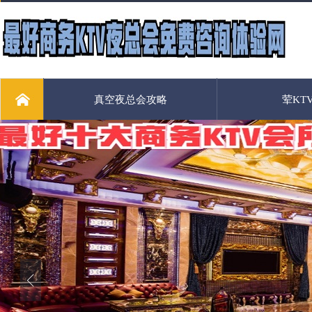
真空夜总会攻略
荤KT