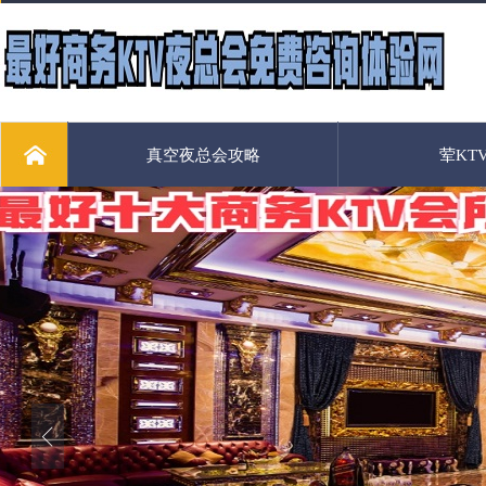
真空夜总会攻略
荤KT