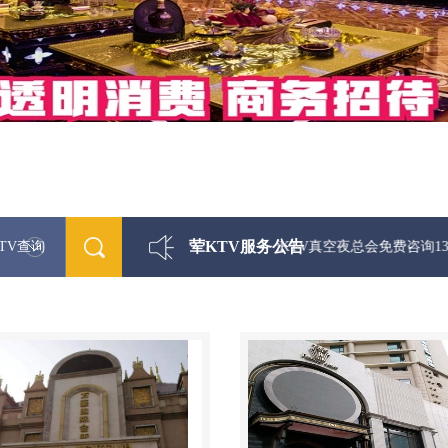
荤KTV服务公告
TV查询
最新荤KTV真空夜总会免费咨询1312 033330