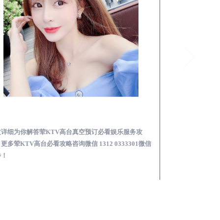
沾化荤KTV高台真空预订必看娱乐服务攻略
文详细为你解答荤KTV高台真空预订必看娱乐服务攻
本文详细为你解答
更多荤KTV高台必看攻略咨询微信 1312 0333301微信
KTV夜场包含什么服
步！
信同步！