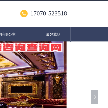
17070-523518
V陪唱公主
最好荤场