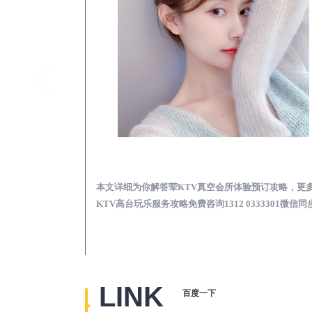
沾化真空KTV夜场包含什么服务-荤KTV各种暗语的意思
沾化荤KTV真空夜总
思，更多关于真空
本文详细为你解答荤KTV真空会所体验预订攻略，更
2 0333301微
KTV高台玩乐服务攻略免费咨询1312 0333301微信同
LINK
百度一下