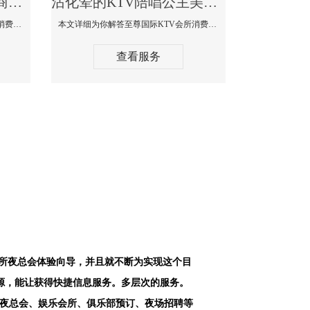
沾化最好高端顶级高档商务KTV夜总会-天上人间KTV消费点评
沾化荤的KTV陪唱公主美女哪家最多-至尊国际KTV会所消费价格
本文详细为你解答天上人间KTV会所消费价格点评，更多关于最好高端顶级高档商务KTV夜总会免费咨询1312 0333301微信同步！
本文详细为你解答至尊国际KTV会所消费价格点评，更多关于荤的KTV陪唱公主美女哪家最多免费咨询1312 0333301微信同步！
查看服务
会所夜总会体验向导，并且就不断为实现这个目
源，能让获得快捷信息服务。多层次的服务。
空夜总会、娱乐会所、俱乐部预订、夜场招聘等