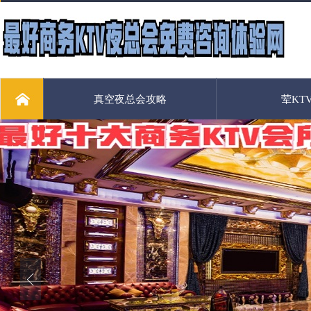
真空夜总会攻略
荤KT