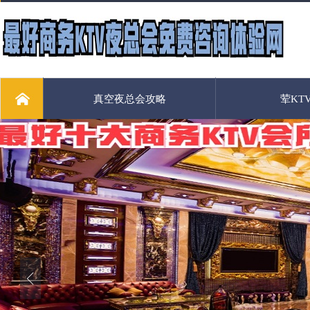
真空夜总会攻略
荤KT