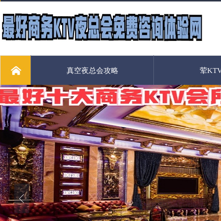
真空夜总会攻略
荤KT