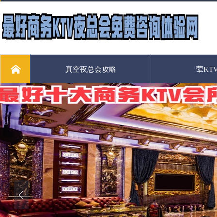
真空夜总会攻略
荤KT