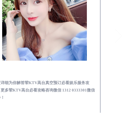
太白荤KTV高台真空预订必看娱乐服务攻略
文详细为你解答荤KTV高台真空预订必看娱乐服务攻
本文详细为你解答
更多荤KTV高台必看攻略咨询微信 1312 0333301微信
KTV夜场包含什么服
步！
信同步！