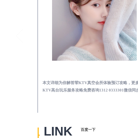
太白真空KTV夜场包含什么服务-荤KTV各种暗语的意思
太白荤KTV真空夜总
思，更多关于真空
本文详细为你解答荤KTV真空会所体验预订攻略，更
2 0333301微
KTV高台玩乐服务攻略免费咨询1312 0333301微信同
LINK
百度一下