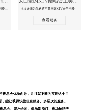
太白最好高端顶级高档商务KTV夜总会-天上人间KTV消费点评
太白荤的KTV陪唱公主美女哪家最多-至尊国际KTV会所消费价格
本文详细为你解答天上人间KTV会所消费价格点评，更多关于最好高端顶级高档商务KTV夜总会免费咨询1312 0333301微信同步！
本文详细为你解答至尊国际KTV会所消费价格点评，更多关于荤的KTV陪唱公主美女哪家最多免费咨询1312 0333301微信同步！
查看服务
会所夜总会体验向导，并且就不断为实现这个目
源，能让获得快捷信息服务。多层次的服务。
空夜总会、娱乐会所、俱乐部预订、夜场招聘等