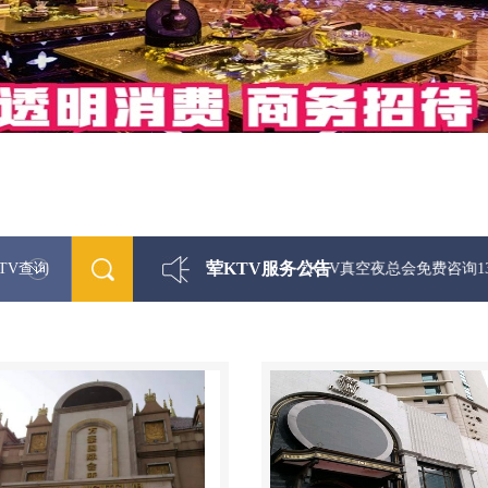
荤KTV服务公告
TV查询
最新荤KTV真空夜总会免费咨询1312 033330