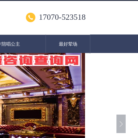
17070-523518
V陪唱公主
最好荤场