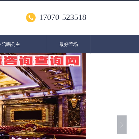
17070-523518
V陪唱公主
最好荤场