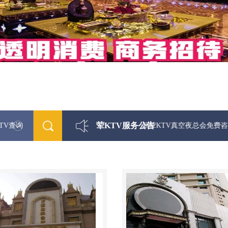
荤KTV服务公告
TV查询
最新荤KTV真空夜总会免费咨询1312 033