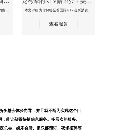
龙湾最好高端顶级高档商务KTV夜总会-天上人间KTV消费点评
龙湾荤的KTV陪唱公主美女哪家最多-至尊国际KTV会所消费价格
本文详细为你解答天上人间KTV会所消费价格点评，更多关于最好高端顶级高档商务KTV夜总会免费咨询1312 0333301微信同步！
本文详细为你解答至尊国际KTV会所消费价格点评，更多关于荤的KTV陪唱公主美女哪家最多免费咨询1312 0333301微信同步！
查看服务
会所夜总会体验向导，并且就不断为实现这个目
源，能让获得快捷信息服务。多层次的服务。
空夜总会、娱乐会所、俱乐部预订、夜场招聘等