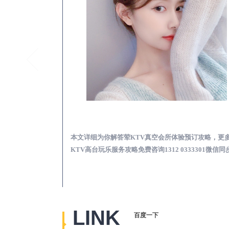
龙湾真空KTV夜场包含什么服务-荤KTV各种暗语的意思
龙湾荤KTV真空夜总
思，更多关于真空
本文详细为你解答荤KTV真空会所体验预订攻略，更
2 0333301微
KTV高台玩乐服务攻略免费咨询1312 0333301微信同
LINK
百度一下