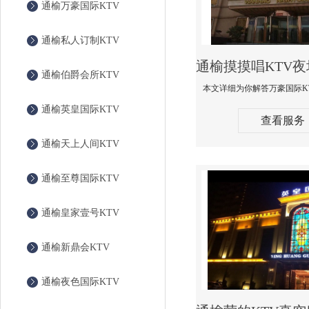
通榆万豪国际KTV
通榆私人订制KTV
通榆伯爵会所KTV
通榆英皇国际KTV
查看服务
通榆天上人间KTV
通榆至尊国际KTV
通榆皇家壹号KTV
通榆新鼎会KTV
通榆夜色国际KTV