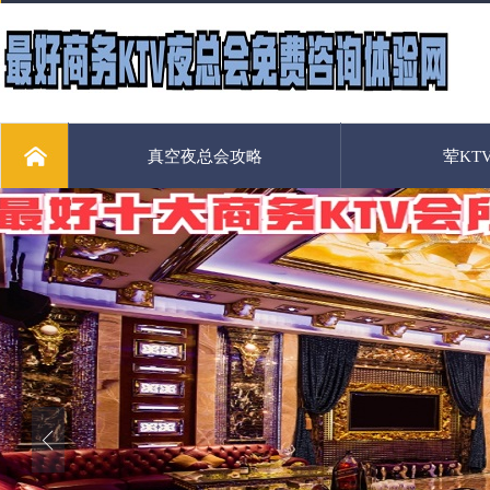
真空夜总会攻略
荤KT