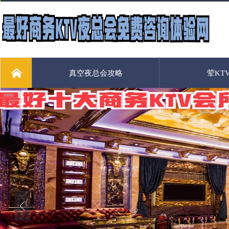
真空夜总会攻略
荤KT