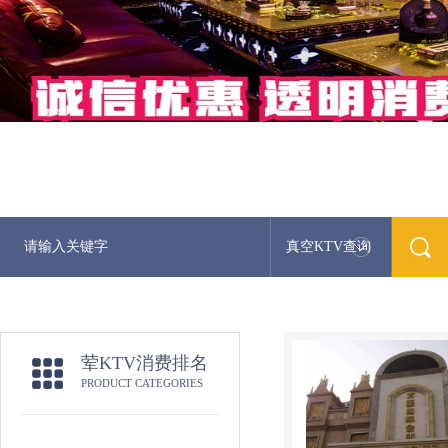
真空KTV查询
荤KTV消费排名
PRODUCT CATEGORIES