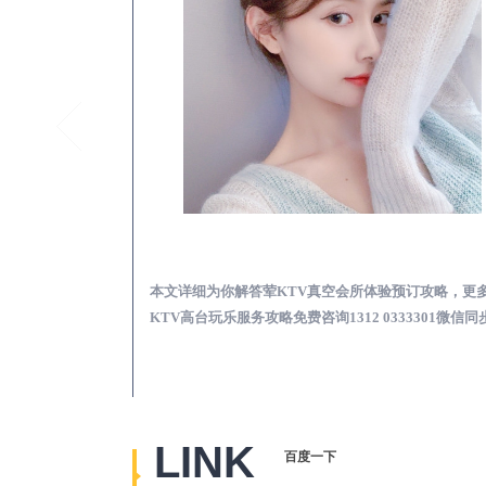
漳平真空KTV夜场包含什么服务-荤KTV各种暗语的意思
漳平荤KTV真空夜总
思，更多关于真空
本文详细为你解答荤KTV真空会所体验预订攻略，更
2 0333301微
KTV高台玩乐服务攻略免费咨询1312 0333301微信同
LINK
百度一下