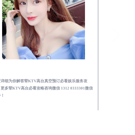
漳平荤KTV高台真空预订必看娱乐服务攻略
文详细为你解答荤KTV高台真空预订必看娱乐服务攻
本文详细为你解答
更多荤KTV高台必看攻略咨询微信 1312 0333301微信
KTV夜场包含什么服
步！
信同步！