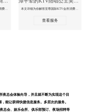
漳平最好高端顶级高档商务KTV夜总会-天上人间KTV消费点评
漳平荤的KTV陪唱公主美女哪家最多-至尊国际KTV会所消费价格
本文详细为你解答天上人间KTV会所消费价格点评，更多关于最好高端顶级高档商务KTV夜总会免费咨询1312 0333301微信同步！
本文详细为你解答至尊国际KTV会所消费价格点评，更多关于荤的KTV陪唱公主美女哪家最多免费咨询1312 0333301微信同步！
查看服务
会所夜总会体验向导，并且就不断为实现这个目
源，能让获得快捷信息服务。多层次的服务。
空夜总会、娱乐会所、俱乐部预订、夜场招聘等