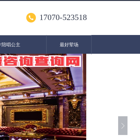
17070-523518
V陪唱公主
最好荤场