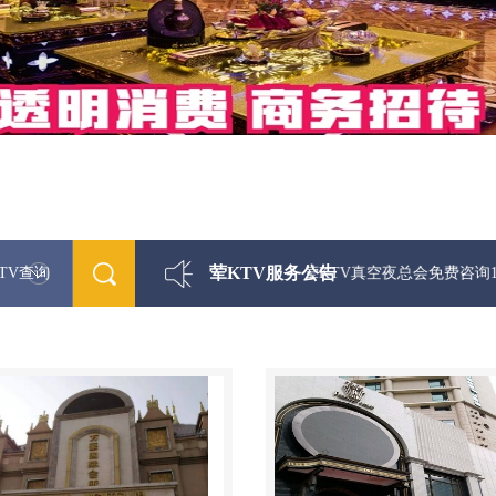
荤KTV服务公告
TV查询
最新荤KTV真空夜总会免费咨询1312 03333