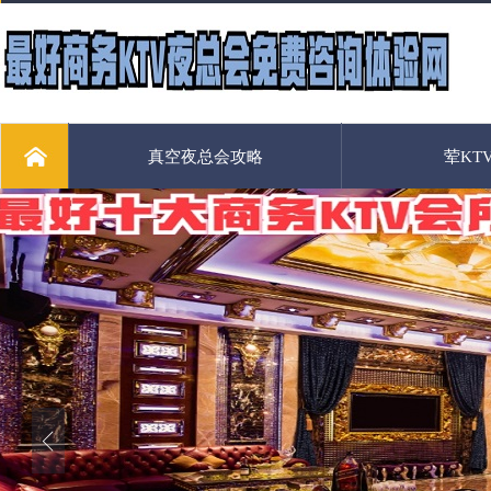
真空夜总会攻略
荤KT