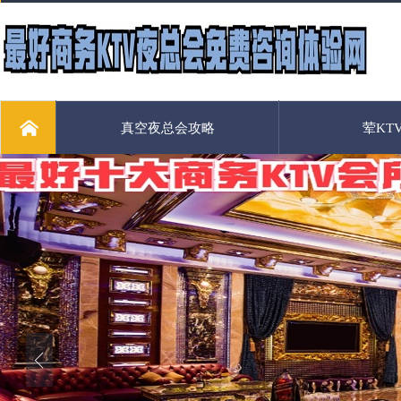
真空夜总会攻略
荤KT