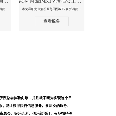
绥芬河最好高端顶级高档商务KTV夜总会-天上人间KTV消费点评
绥芬河荤的KTV陪唱公主美女哪家最多-至尊国际KTV会所消费价格
本文详细为你解答天上人间KTV会所消费价格点评，更多关于最好高端顶级高档商务KTV夜总会免费咨询1312 0333301微信同步！
本文详细为你解答至尊国际KTV会所消费价格点评，更多关于荤的KTV陪唱公主美女哪家最多免费咨询1312 0333301微信同步！
查看服务
会所夜总会体验向导，并且就不断为实现这个目
源，能让获得快捷信息服务。多层次的服务。
空夜总会、娱乐会所、俱乐部预订、夜场招聘等