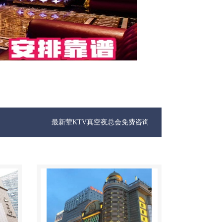
最新荤KTV真空夜总会免费咨询1312 0333301微信同步！