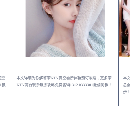
空KTV夜场包含什么服务-荤KTV各种暗语的意思
绥芬河荤KTV真空夜总会服务体验预订必看攻略
真空
本文详细为你解答荤KTV真空会所体验预订攻略，更多荤
本
1微
KTV高台玩乐服务攻略免费咨询1312 0333301微信同步！
总会
步