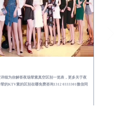
绥芬河夜总会荤的KTV素的区别在哪-夜场荤素真空玩法区别一览表
文详细为你解答夜场荤素真空区别一览表，更多关于夜
本文详细为你解答
荤的KTV素的区别在哪免费咨询1312 0333301微信同
略，更多荤KTV高台
！
同步！