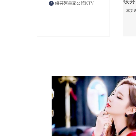
绥芬河皇家公馆KTV