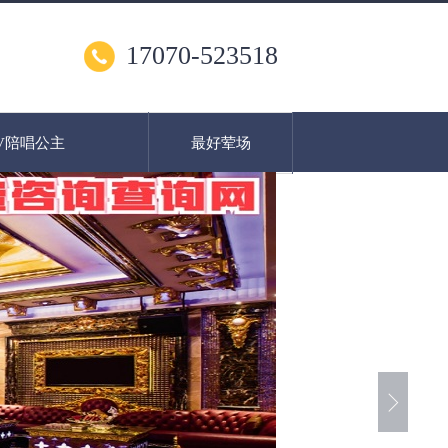
17070-523518
V陪唱公主
最好荤场