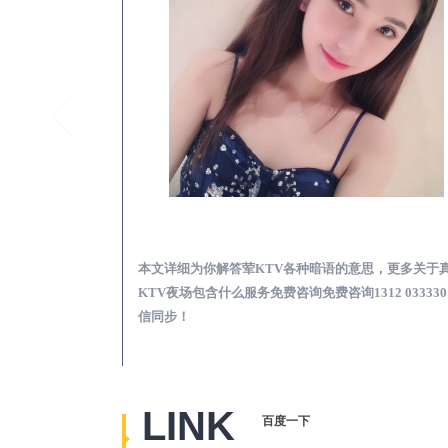
绥芬河荤KTV高台真空预订必看娱乐服务攻略
绥芬河真
必看娱乐服务攻
本文详细为你解答荤KTV各种暗语的意思，更多关于
2 0333301微信
KTV夜场包含什么服务免费咨询免费咨询1312 033330
信同步！
LINK
百度一下