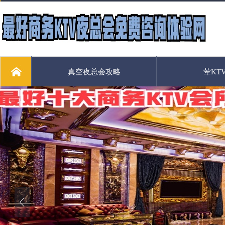
真空夜总会攻略
荤KT