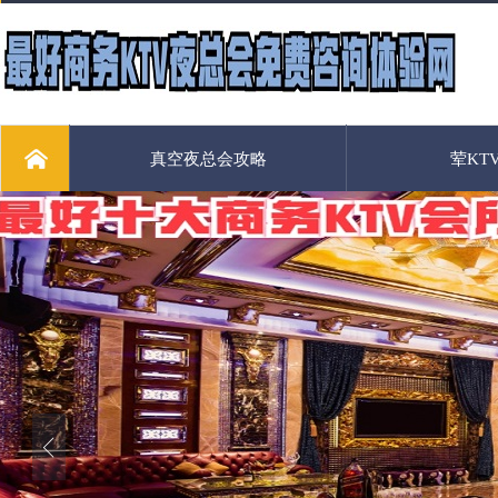
真空夜总会攻略
荤KT