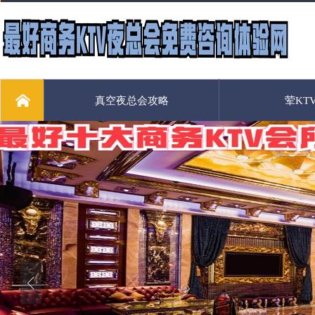
真空夜总会攻略
荤KT