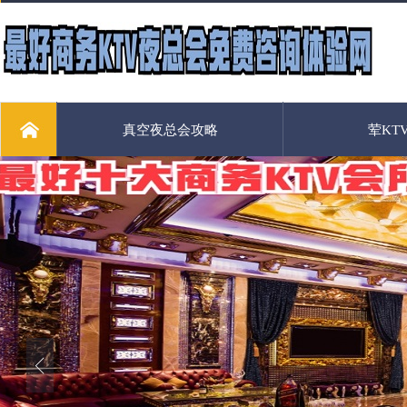
真空夜总会攻略
荤KT