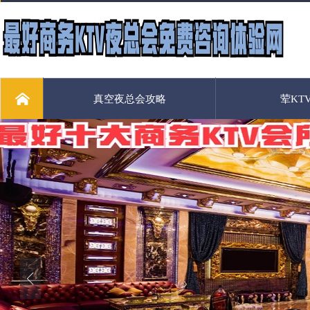
真空夜总会攻略
荤KT