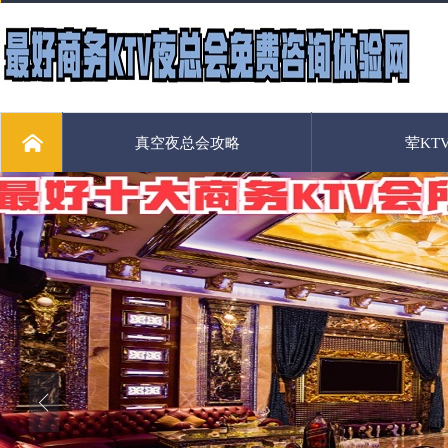
真空夜总会攻略
荤KT