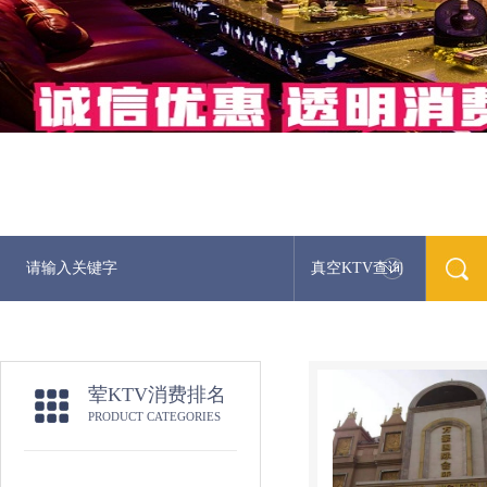
真空KTV查询
荤KTV消费排名
PRODUCT CATEGORIES