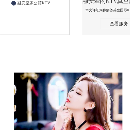
融安皇家公馆KTV
查看服务