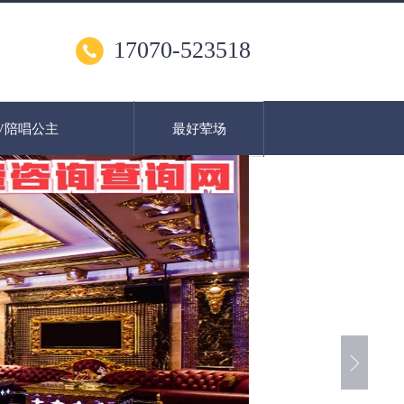
17070-523518
V陪唱公主
最好荤场