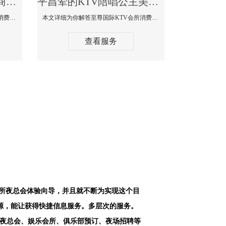
平昌最好高端顶级高档商务KTV夜总会-天上人间KTV消费点评
平昌荤的KTV陪唱公主美女哪家最多-至尊国际KTV会所消费价格
本文详细为你解答天上人间KTV会所消费价格点评，更多关于最好高端顶级高档商务KTV夜总会免费咨询1312 0333301微信同步！
本文详细为你解答至尊国际KTV会所消费价格点评，更多关于荤的KTV陪唱公主美女哪家最多免费咨询1312 0333301微信同步！
查看服务
会所夜总会体验向导，并且就不断为实现这个目
源，能让获得快捷信息服务。多层次的服务。
空夜总会、娱乐会所、俱乐部预订、夜场招聘等