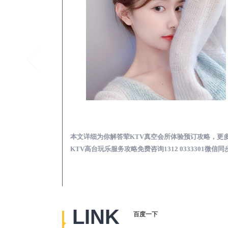
平昌真空KTV夜场包含什么服务-荤KTV各种暗语的意思
平昌荤KTV真空夜总
思，更多关于真空
本文详细为你解答荤KTV真空会所体验预订攻略，更
2 0333301微
KTV高台玩乐服务攻略免费咨询1312 0333301微信同
LINK
百度一下