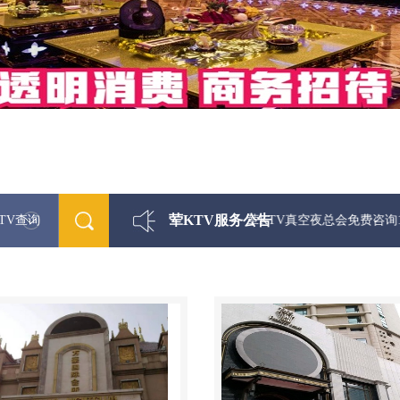
荤KTV服务公告
TV查询
最新荤KTV真空夜总会免费咨询1312 03333