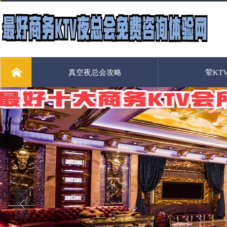
真空夜总会攻略
荤KT