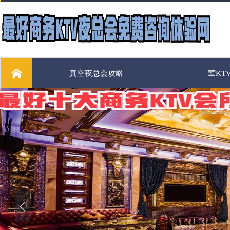
真空夜总会攻略
荤KT