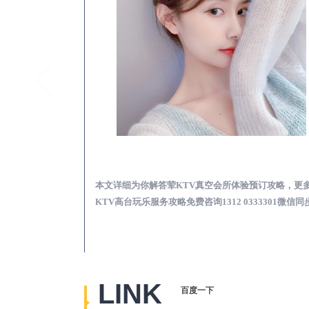
承德真空KTV夜场包含什么服务-荤KTV各种暗语的意思
承德荤KTV真空夜总
思，更多关于真空
本文详细为你解答荤KTV真空会所体验预订攻略，更
2 0333301微
KTV高台玩乐服务攻略免费咨询1312 0333301微信同
LINK
百度一下