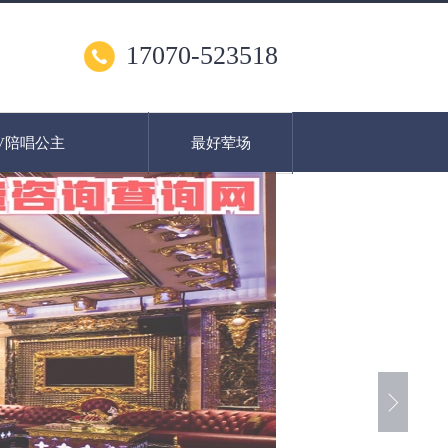
17070-523518
V陪唱公主
最好荤场