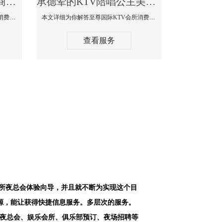
承德最好高端顶级高档商务KTV夜总会-天上人间KTV消费点评
承德荤的KTV陪唱公主美女哪家最多-至尊国际KTV会所消费价格
本文详细为你解答天上人间KTV会所消费价格点评，更多关于最好高端顶级高档商务KTV夜总会免费咨询1312 0333301微信同步！
本文详细为你解答至尊国际KTV会所消费价格点评，更多关于荤的KTV陪唱公主美女哪家最多免费咨询1312 0333301微信同步！
查看服务
会所夜总会体验向导，并且就不断为实现这个目
源，能让获得快捷信息服务。多层次的服务。
空夜总会、娱乐会所、俱乐部预订、夜场招聘等