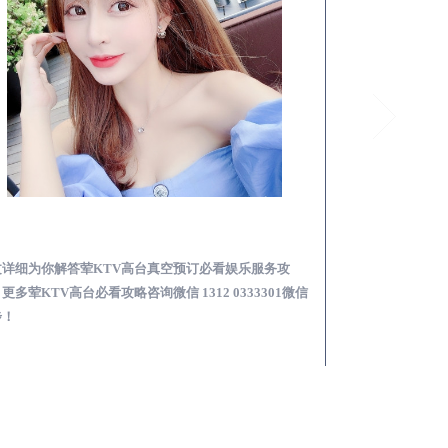
承德荤KTV高台真空预订必看娱乐服务攻略
文详细为你解答荤KTV高台真空预订必看娱乐服务攻
本文详细为你解答
更多荤KTV高台必看攻略咨询微信 1312 0333301微信
KTV夜场包含什么服
步！
信同步！