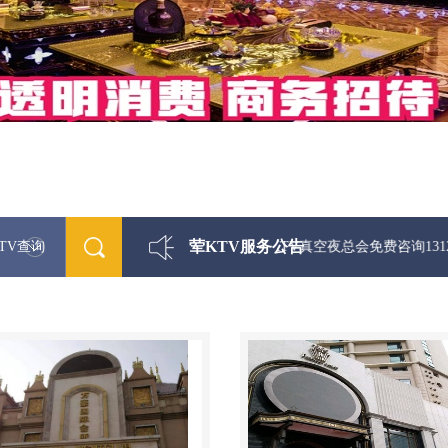
荤KTV服务公告
TV查询
最新荤KTV真空夜总会免费咨询1312 0333301