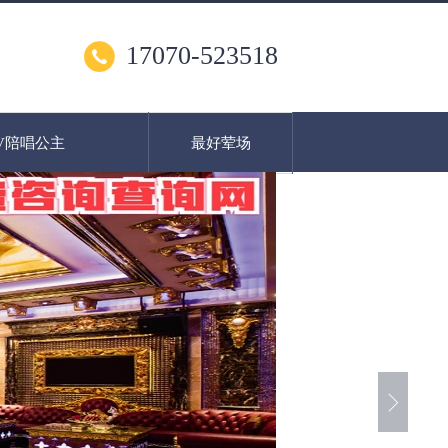
17070-523518
V陪唱公主
最好荤场