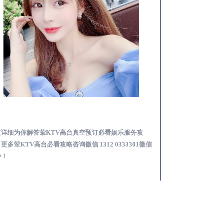
乐至荤KTV高台真空预订必看娱乐服务攻略
文详细为你解答荤KTV高台真空预订必看娱乐服务攻
本文详细为你解答
更多荤KTV高台必看攻略咨询微信 1312 0333301微信
KTV夜场包含什么服
步！
信同步！