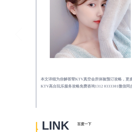
乐至真空KTV夜场包含什么服务-荤KTV各种暗语的意思
乐至荤KTV真空夜总
思，更多关于真空
本文详细为你解答荤KTV真空会所体验预订攻略，更
2 0333301微
KTV高台玩乐服务攻略免费咨询1312 0333301微信同
LINK
百度一下