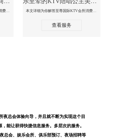
乐至最好高端顶级高档商务KTV夜总会-天上人间KTV消费点评
乐至荤的KTV陪唱公主美女哪家最多-至尊国际KTV会所消费价格
本文详细为你解答天上人间KTV会所消费价格点评，更多关于最好高端顶级高档商务KTV夜总会免费咨询1312 0333301微信同步！
本文详细为你解答至尊国际KTV会所消费价格点评，更多关于荤的KTV陪唱公主美女哪家最多免费咨询1312 0333301微信同步！
查看服务
会所夜总会体验向导，并且就不断为实现这个目
源，能让获得快捷信息服务。多层次的服务。
空夜总会、娱乐会所、俱乐部预订、夜场招聘等