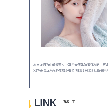
花垣真空KTV夜场包含什么服务-荤KTV各种暗语的意思
花垣荤KTV真空夜总
思，更多关于真空
本文详细为你解答荤KTV真空会所体验预订攻略，更
2 0333301微
KTV高台玩乐服务攻略免费咨询1312 0333301微信同
LINK
百度一下