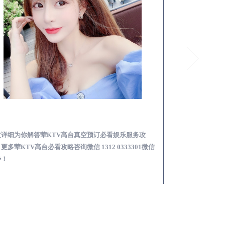
花垣荤KTV高台真空预订必看娱乐服务攻略
文详细为你解答荤KTV高台真空预订必看娱乐服务攻
本文详细为你解答
更多荤KTV高台必看攻略咨询微信 1312 0333301微信
KTV夜场包含什么服
步！
信同步！