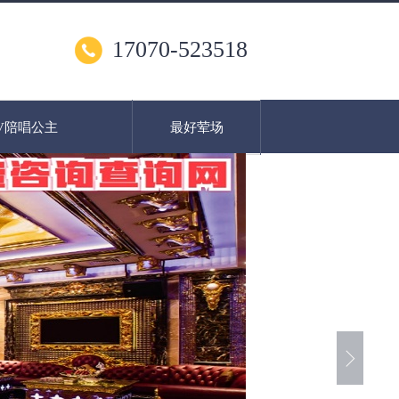
17070-523518
V陪唱公主
最好荤场