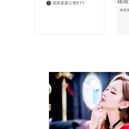
花垣皇家公馆KTV