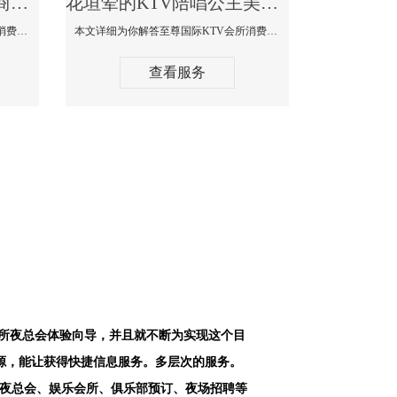
花垣最好高端顶级高档商务KTV夜总会-天上人间KTV消费点评
花垣荤的KTV陪唱公主美女哪家最多-至尊国际KTV会所消费价格
本文详细为你解答天上人间KTV会所消费价格点评，更多关于最好高端顶级高档商务KTV夜总会免费咨询1312 0333301微信同步！
本文详细为你解答至尊国际KTV会所消费价格点评，更多关于荤的KTV陪唱公主美女哪家最多免费咨询1312 0333301微信同步！
查看服务
会所夜总会体验向导，并且就不断为实现这个目
源，能让获得快捷信息服务。多层次的服务。
空夜总会、娱乐会所、俱乐部预订、夜场招聘等