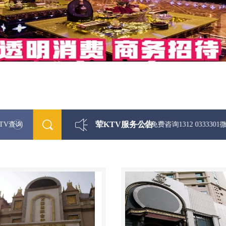
荤KTV服务公告
TV查询
最新荤KTV真空夜总会免费咨询1312 0333301微信同步！