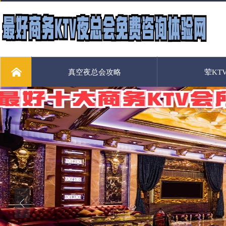
真空夜总会攻略
荤KT