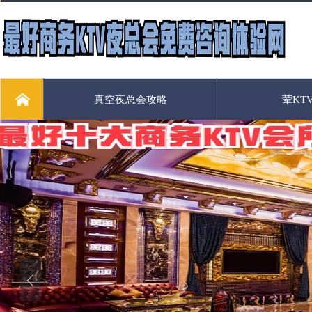
真空夜总会攻略
荤KT