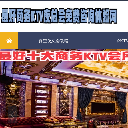
真空夜总会攻略
荤KT