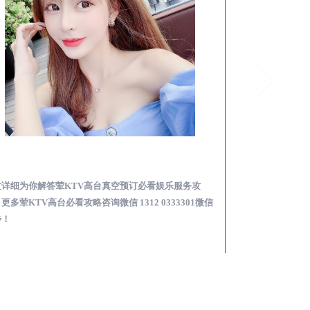
旌德荤KTV高台真空预订必看娱乐服务攻略
文详细为你解答荤KTV高台真空预订必看娱乐服务攻
本文详细为你解答
更多荤KTV高台必看攻略咨询微信 1312 0333301微信
KTV夜场包含什么服
步！
信同步！