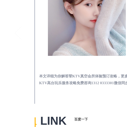
旌德真空KTV夜场包含什么服务-荤KTV各种暗语的意思
旌德荤KTV真空夜总
思，更多关于真空
本文详细为你解答荤KTV真空会所体验预订攻略，更
2 0333301微
KTV高台玩乐服务攻略免费咨询1312 0333301微信同
LINK
百度一下