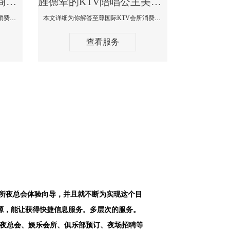
旌德最好高端顶级高档商务KTV夜总会-天上人间KTV消费点评
旌德荤的KTV陪唱公主美女哪家最多-至尊国际KTV会所消费价格
本文详细为你解答天上人间KTV会所消费价格点评，更多关于最好高端顶级高档商务KTV夜总会免费咨询1312 0333301微信同步！
本文详细为你解答至尊国际KTV会所消费价格点评，更多关于荤的KTV陪唱公主美女哪家最多免费咨询1312 0333301微信同步！
查看服务
会所夜总会体验向导，并且就不断为实现这个目
源，能让获得快捷信息服务。多层次的服务。
空夜总会、娱乐会所、俱乐部预订、夜场招聘等