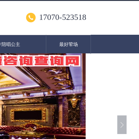
17070-523518
V陪唱公主
最好荤场