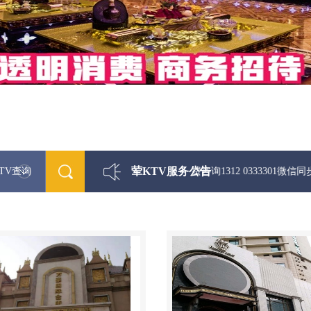
荤KTV服务公告
TV查询
最新荤KTV真空夜总会免费咨询1312 0333301微信同步！