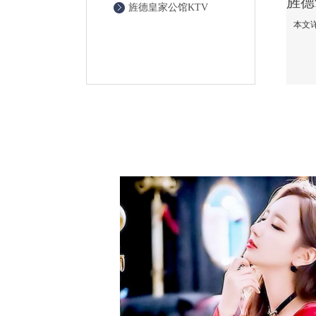
旌德皇家公馆KTV