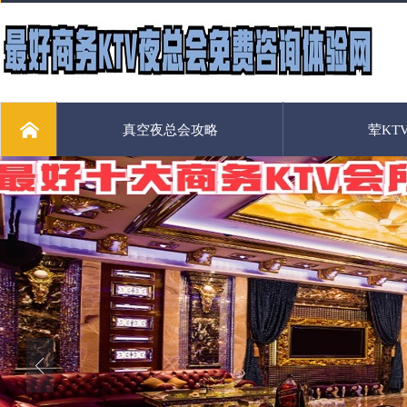
真空夜总会攻略
荤KT