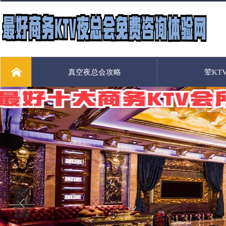
真空夜总会攻略
荤KT