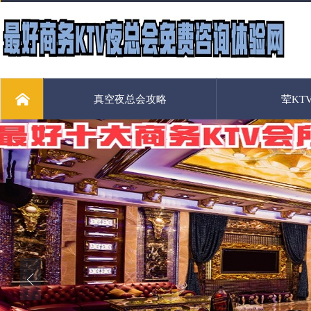
真空夜总会攻略
荤KT