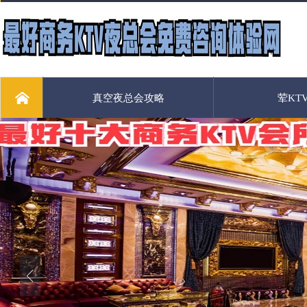
真空夜总会攻略
荤KT